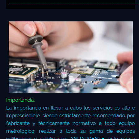
_____________________________________________________________________
Importancia.
La importancia en llevar a cabo los servicios es alta e
imprescindible, siendo estrictamente recomendado por
fabricante y técnicamente normativo a todo equipo
metrológico, realizar a toda su gama de equipos
calibración y certificación ANUALMENTE, esto velara